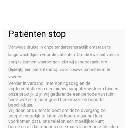
Patiënten stop
STUUR EEN MAIL
PATIENTEN
Vanwege drukte in onze tandartsenpraktijk ontstaan te
INSCHRIJVEN
lange wachttijden voor de patiënten. Om de kwaliteit van de
BEHANDELINGEN
zorg te kunnen waarborgen, zijn wij genoodzaakt om
TEAM
BEL MIJ TERUG
(tijdelijk) een patiëntenstop voor nieuwe patiënten in te
voeren.
PRAKTIJK
Verder in verband met Koningsdag en de
CONTACT
implementatie van een nieuw computersysteem binnen
onze praktijk, zijn wij gedurende een periode van ruim
Over Reede, Mannaerts
twee weken minder goed bereikbaar en beperkt
beschikbaar.
Wij doen ons uiterste best om deze overgang zo
en Van Valkenburg
soepel mogelijk te laten verlopen, maar het kan
voorkomen dat u ons telefonisch moeilijker kunt
tandartsen
bereiken of dat reacties op e mails langer op zich laten