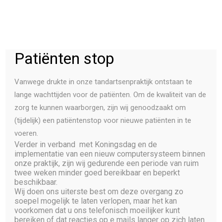
Patiënten stop
PATIENTEN
Vanwege drukte in onze tandartsenpraktijk ontstaan te
lange wachttijden voor de patiënten. Om de kwaliteit van de
BEHANDELINGEN
zorg te kunnen waarborgen, zijn wij genoodzaakt om
TEAM
(tijdelijk) een patiëntenstop voor nieuwe patiënten in te
voeren.
PRAKTIJK
Verder in verband met Koningsdag en de
Marcella Albers
CONTACT
implementatie van een nieuw computersysteem binnen
onze praktijk, zijn wij gedurende een periode van ruim
twee weken minder goed bereikbaar en beperkt
30 SEPTEMBER 2024
|
IN
TEAM
|
BY
SEENIT
beschikbaar.
Wij doen ons uiterste best om deze overgang zo
soepel mogelijk te laten verlopen, maar het kan
voorkomen dat u ons telefonisch moeilijker kunt
bereiken of dat reacties op e mails langer op zich laten