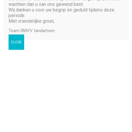
wachten dan u van ons gewend bent.
Wij danken u voor uw begrip en geduld tijdens deze
periode.
Met vriendelijke groet,
Naam
*
Team RMVV tandartsen
CLOSE
Voornaam
Achternaam
E-mail
*
Geboortedatum
*
Telefoonnummer