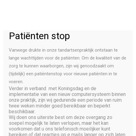
Patiënten stop
PATIENTEN
Vanwege drukte in onze tandartsenpraktijk ontstaan te
Contactformulier
lange wachttijden voor de patiënten. Om de kwaliteit van de
BEHANDELINGEN
zorg te kunnen waarborgen, zijn wij genoodzaakt om
TEAM
Dit formulier is
NIET
bedoeld om afspraken te verzetten
(tijdelijk) een patiëntenstop voor nieuwe patiënten in te
en/of te annuleren, dit kan
ALLEEN
telefonisch.
voeren.
PRAKTIJK
Verder in verband met Koningsdag en de
Verzoeken van dien aard zullen dan ook niet in behandeling
CONTACT
implementatie van een nieuw computersysteem binnen
worden genomen. Wij danken u voor uw begrip en
onze praktijk, zijn wij gedurende een periode van ruim
medewerking.
twee weken minder goed bereikbaar en beperkt
beschikbaar.
Wij doen ons uiterste best om deze overgang zo
soepel mogelijk te laten verlopen, maar het kan
voorkomen dat u ons telefonisch moeilijker kunt
bereiken of dat reacties op e mails langer op zich laten