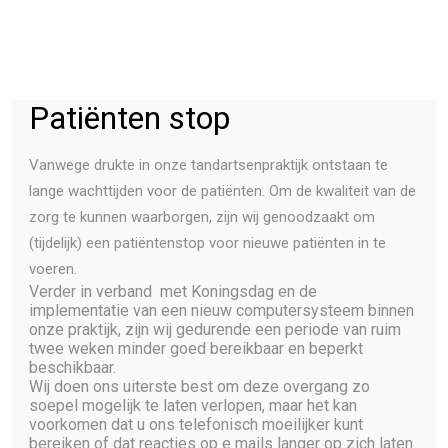
Patiënten stop
PATIENTEN
Vanwege drukte in onze tandartsenpraktijk ontstaan te
[woocommerce_checkout]
lange wachttijden voor de patiënten. Om de kwaliteit van de
BEHANDELINGEN
zorg te kunnen waarborgen, zijn wij genoodzaakt om
TEAM
(tijdelijk) een patiëntenstop voor nieuwe patiënten in te
voeren.
PRAKTIJK
Verder in verband met Koningsdag en de
CONTACT
implementatie van een nieuw computersysteem binnen
onze praktijk, zijn wij gedurende een periode van ruim
twee weken minder goed bereikbaar en beperkt
beschikbaar.
Wij doen ons uiterste best om deze overgang zo
soepel mogelijk te laten verlopen, maar het kan
voorkomen dat u ons telefonisch moeilijker kunt
bereiken of dat reacties op e mails langer op zich laten